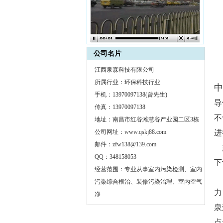
公司名片
江西泉森科技有限公司
所属行业：环保科技行业
中
手机：13970097138(曾先生)
导
传真：13970097138
不
地址：南昌市红谷滩慧谷产业园二区3栋
公司网址：www.qskj88.com
进
邮件：zfw138@139.com
超
QQ：348158053
下
经营范围：专业从事室内污染检测、室内
经
污染综合根治、装修污染治理、室内空气
力
净
泉
点